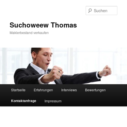
Zum
Inhalt
Such
wechseln
Suchoweew Thomas
Maklerbestand verkaufen
Hauptmenü
Startseite
Erfahrungen
Interviews
Bewertungen
Kontaktanfrage
Impressum